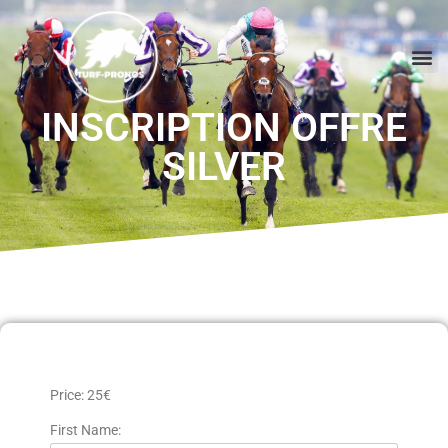
INSCRIPTION OFFRE
SILVER
Price:
25€
First Name: